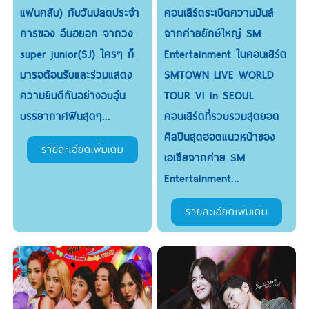
แฟนคลับ) กับวันปลดประจำ
คอนเสิร์ตระเบิดความมันส์
การของ อึนฮยอก จากวง
จากค่ายยักษ์ใหญ่ SM
super junior(SJ) ใครๆ ก็
Entertainment ในคอนเสิร์ต
มารอต้อนรับและร่วมแสดง
SMTOWN LIVE WORLD
ความยินดีกันอย่างอบอุ่น
TOUR VI in SEOUL
บรรยากาศฟินสุดๆ...
คอนเสิร์ตที่รวบรวมสุดยอด
ศิลปินสุดฮอตแนวหน้าของ
รายละเอียดเพิ่มเติม
เอเชียจากค่าย SM
Entertainment...
รายละเอียดเพิ่มเติม