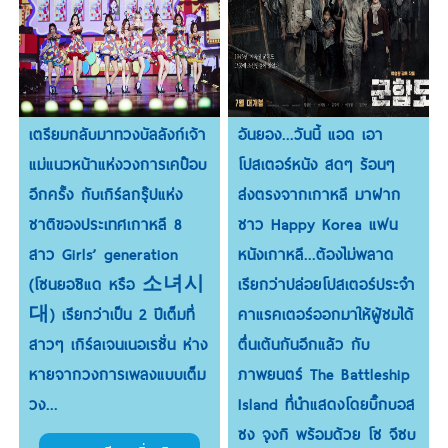
เตรียมกลับมาทวงบัลลังก์เจ้า
อันยอง...วันนี้ แอด เอา
แม่แนวหน้าแห่งวงการเคป๊อบ
โปสเตอร์หนัง สดๆ ร้อนๆ
อีกครั้ง กับเกิร์ลกรุ๊ปแห่ง
ส่งตรงจากเกาหลี มาฝาก
ชาติของประเทศเกาหลี 8
ชาว Happy Korea แฟน
สาว Girls’ generation
หนังเกาหลี...ต้องไม่พลาด
(โซนยอชิแด หรือ 소녀시
เรียกว่าปล่อยโปสเตอร์ประจำ
대) เรียกว่าเป็น 2 ปีเต็มที่
คาแรคเตอร์ออกมาให้ผู้ชมได้
สาวๆ เกิร์ลเจนเนอเรชั่น ห่าง
ตื่นเต้นกันอีกแล้ว กับ
หายจากวงการเพลงแบบเต็ม
ภาพยนตร์ The Battleship
วง...
Island ที่นำแสดงโดยบิ๊กบอส
ซง จุงกิ พร้อมด้วย โซ จีซบ