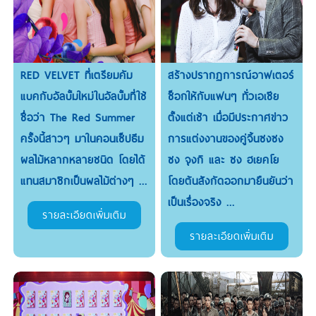
RED VELVET ที่เตรียมคัม
สร้างปรากฏการณ์อาฟเตอร์
แบคกับอัลบั้มใหม่ในอัลบั้มที่ใช้
ช็อกให้กับแฟนๆ ทั่วเอเชีย
ชื่อว่า The Red Summer
ตั้งแต่เช้า เมื่อมีประกาศข่าว
ครั้งนี้สาวๆ มาในคอนเซ็ปธีม
การแต่งงานของคู่จิ้นซงซง
ผลไม้หลากหลายชนิด โดยได้
ซง จุงกิ และ ซง ฮเยคโย
แทนสมาชิกเป็นผลไม้ต่างๆ ...
โดยต้นสังกัดออกมายืนยันว่า
เป็นเรื่องจริง ...
รายละเอียดเพิ่มเติม
รายละเอียดเพิ่มเติม