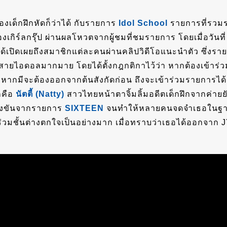
องเด็กฝึกหัดก็ว่าได้ กับรายการ
Idol School
รายการที่รวมรว
ักร้องเกิร์ลกรุ๊ป ผ่านผลโหวตจากผู้ชมที่ชมรายการ โดยเมื่อว
ิดเผยถึงสมาชิกแต่ละคนผ่านคลิปวิดีโอแนะนำตัว ซึ่งรายกา
ายไอดอลมากมาย โดยได้ตั้งกฎกติกาไว้ว่า หากต้องเข้าร่วม
รือหากมีจะต้องออกจากต้นสังกัดก่อน ถึงจะเข้าร่วมรายการ
ก็คือ
นัตตี้
(Natty)
สาวไทยหน้าตาจิ้มลิ้มอดีตเด็กฝึกจากค่ายย
้าแข่งขันจากรายการ
SIXTEEN
จนทำให้หลายคนจดจำเธอในฐ
ร่วมชั้นต่างตกใจเป็นอย่างมาก เมื่อทราบว่าเธอได้ออกจาก JY