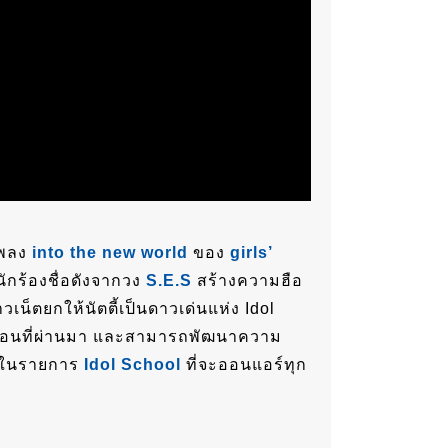
เพลง
into the new world
ของ
girls’
ักร้องชื่อดังจากวง
S.E.S
สร้างความฮือ
าวเน็ตยกให้นัตตี้เป็นดาวเด่นแห่ง Idol
เหมือนที่ผ่านมา และสามารถพัฒนาความ
ด้ ในรายการ
Idol School
ที่จะออนแอร์ทุก