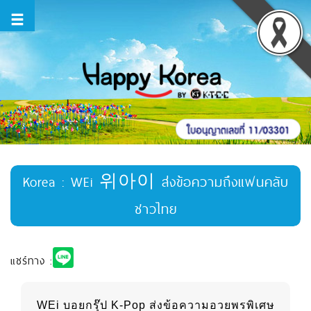
Korea : WEi 위아이 ส่งข้อความถึงแฟนคลับ
ชาวไทย
แชร์ทาง :
WEi บอยกรุ๊ป K-Pop ส่งข้อความอวยพรพิเศษ