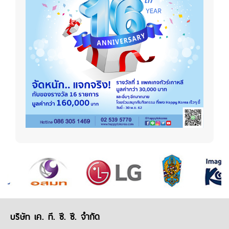
บริษัท เค. ที. ซี. ซี. จำกัด