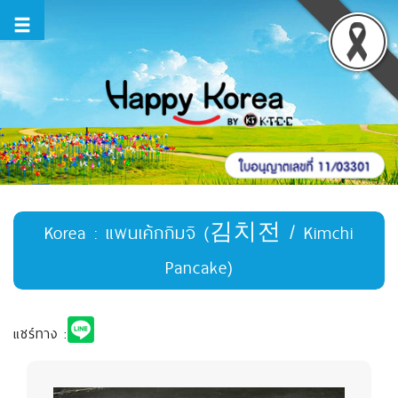
Korea : แพนเค้กกิมจิ (김치전 / Kimchi
Pancake)
แชร์ทาง :